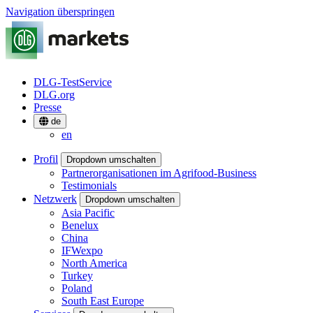
Navigation überspringen
DLG-TestService
DLG.org
Presse
de
en
Profil
Dropdown umschalten
Partnerorganisationen im Agrifood-Business
Testimonials
Netzwerk
Dropdown umschalten
Asia Pacific
Benelux
China
IFWexpo
North America
Turkey
Poland
South East Europe