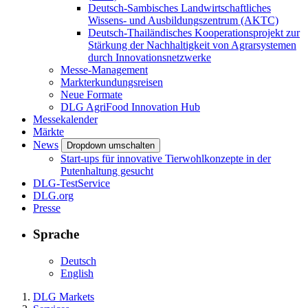
Deutsch-Sambisches Landwirtschaftliches
Wissens- und Ausbildungszentrum (AKTC)
Deutsch-Thailändisches Kooperationsprojekt zur
Stärkung der Nachhaltigkeit von Agrarsystemen
durch Innovationsnetzwerke
Messe-Management
Markterkundungsreisen
Neue Formate
DLG AgriFood Innovation Hub
Messekalender
Märkte
News
Dropdown umschalten
Start-ups für innovative Tierwohlkonzepte in der
Putenhaltung gesucht
DLG-TestService
DLG.org
Presse
Sprache
Deutsch
English
DLG Markets