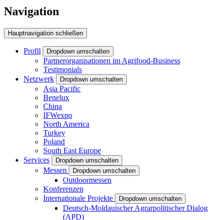
Navigation
Hauptnavigation schließen
Profil
Dropdown umschalten
Partnerorganisationen im Agrifood-Business
Testimonials
Netzwerk
Dropdown umschalten
Asia Pacific
Benelux
China
IFWexpo
North America
Turkey
Poland
South East Europe
Services
Dropdown umschalten
Messen
Dropdown umschalten
Outdoormessen
Konferenzen
Internationale Projekte
Dropdown umschalten
Deutsch-Moldauischer Agrarpolitischer Dialog
(APD)