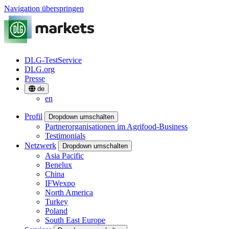
Navigation überspringen
DLG-TestService
DLG.org
Presse
de
en
Profil
Dropdown umschalten
Partnerorganisationen im Agrifood-Business
Testimonials
Netzwerk
Dropdown umschalten
Asia Pacific
Benelux
China
IFWexpo
North America
Turkey
Poland
South East Europe