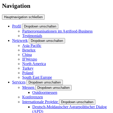
Navigation
Hauptnavigation schließen
Profil
Dropdown umschalten
Partnerorganisationen im Agrifood-Business
Testimonials
Netzwerk
Dropdown umschalten
Asia Pacific
Benelux
China
IFWexpo
North America
Turkey
Poland
South East Europe
Services
Dropdown umschalten
Messen
Dropdown umschalten
Outdoormessen
Konferenzen
Internationale Projekte
Dropdown umschalten
Deutsch-Moldauischer Agrarpolitischer Dialog
(APD)