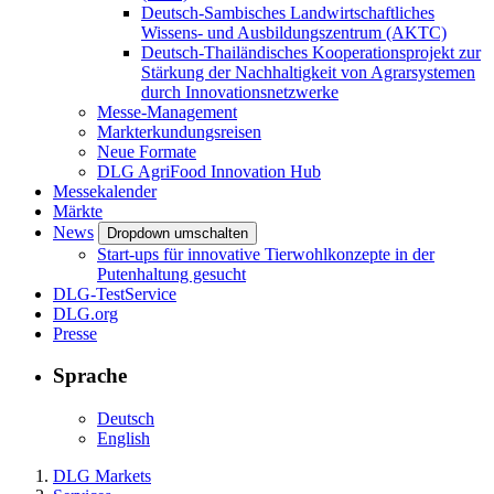
Deutsch-Sambisches Landwirtschaftliches
Wissens- und Ausbildungszentrum (AKTC)
Deutsch-Thailändisches Kooperationsprojekt zur
Stärkung der Nachhaltigkeit von Agrarsystemen
durch Innovationsnetzwerke
Messe-Management
Markterkundungsreisen
Neue Formate
DLG AgriFood Innovation Hub
Messekalender
Märkte
News
Dropdown umschalten
Start-ups für innovative Tierwohlkonzepte in der
Putenhaltung gesucht
DLG-TestService
DLG.org
Presse
Sprache
Deutsch
English
DLG Markets