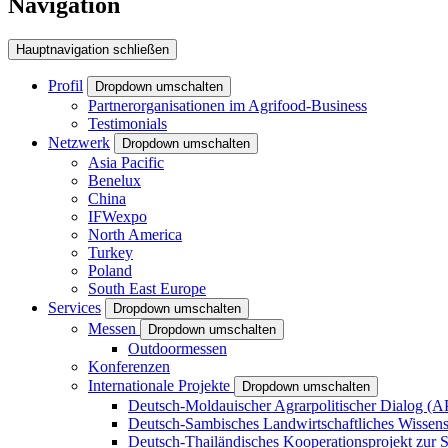
Navigation
Hauptnavigation schließen
Profil
Dropdown umschalten
Partnerorganisationen im Agrifood-Business
Testimonials
Netzwerk
Dropdown umschalten
Asia Pacific
Benelux
China
IFWexpo
North America
Turkey
Poland
South East Europe
Services
Dropdown umschalten
Messen
Dropdown umschalten
Outdoormessen
Konferenzen
Internationale Projekte
Dropdown umschalten
Deutsch-Moldauischer Agrarpolitischer Dialog (
Deutsch-Sambisches Landwirtschaftliches Wisse
Deutsch-Thailändisches Kooperationsprojekt zur 