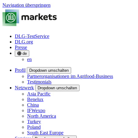
Navigation überspringen
DLG-TestService
DLG.org
Presse
de
en
Profil
Dropdown umschalten
Partnerorganisationen im Agrifood-Business
Testimonials
Netzwerk
Dropdown umschalten
Asia Pacific
Benelux
China
IFWexpo
North America
Turkey
Poland
South East Europe