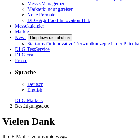
Messe-Management
Markterkundungsreisen
Neue Formate
DLG AgriFood Innovation Hub
Messekalender
Märkte
News
Dropdown umschalten
Start-ups für innovative Tierwohlkonzepte in der Putenh
DLG-TestService
DLG.org
Presse
Sprache
Deutsch
English
DLG Markets
Bestätigungstexte
Vielen Dank
Ihre E-Mail ist zu uns unterwegs.