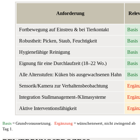
Anforderung
Rele
Fortbewegung auf Einstreu & bei Tierkontakt
Basis
Robustheit: Picken, Staub, Feuchtigkeit
Basis
Hygienefähige Reinigung
Basis
Eignung für eine Durchlaufzeit (18–22 Wo.)
Basis
Alle Altersstufen: Küken bis ausgewachsenen Hahn
Basis
Sensorik/Kamera zur Verhaltensbeobachtung
Ergän
Integration Stallmanagement-/Klimasysteme
Ergän
Aktive Interventionsfähigkeit
Ergän
Basis
= Grundvoraussetzung.
Ergänzung
= wünschenswert, nicht zwingend ab
Tag 1.