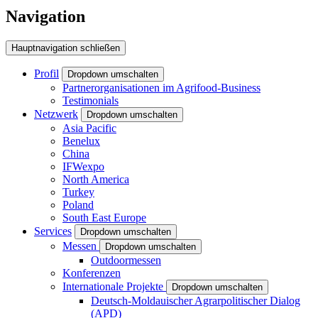
Navigation
Hauptnavigation schließen
Profil
Dropdown umschalten
Partnerorganisationen im Agrifood-Business
Testimonials
Netzwerk
Dropdown umschalten
Asia Pacific
Benelux
China
IFWexpo
North America
Turkey
Poland
South East Europe
Services
Dropdown umschalten
Messen
Dropdown umschalten
Outdoormessen
Konferenzen
Internationale Projekte
Dropdown umschalten
Deutsch-Moldauischer Agrarpolitischer Dialog
(APD)