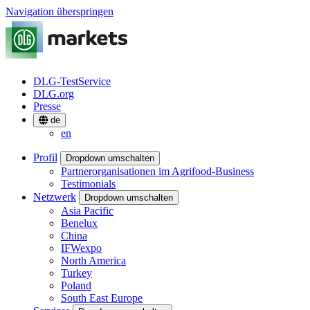
Navigation überspringen
DLG-TestService
DLG.org
Presse
de
en
Profil
Dropdown umschalten
Partnerorganisationen im Agrifood-Business
Testimonials
Netzwerk
Dropdown umschalten
Asia Pacific
Benelux
China
IFWexpo
North America
Turkey
Poland
South East Europe