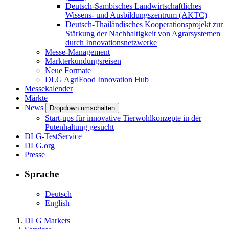
Deutsch-Sambisches Landwirtschaftliches
Wissens- und Ausbildungszentrum (AKTC)
Deutsch-Thailändisches Kooperationsprojekt zur
Stärkung der Nachhaltigkeit von Agrarsystemen
durch Innovationsnetzwerke
Messe-Management
Markterkundungsreisen
Neue Formate
DLG AgriFood Innovation Hub
Messekalender
Märkte
News
Dropdown umschalten
Start-ups für innovative Tierwohlkonzepte in der
Putenhaltung gesucht
DLG-TestService
DLG.org
Presse
Sprache
Deutsch
English
DLG Markets