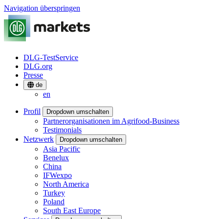
Navigation überspringen
DLG-TestService
DLG.org
Presse
de
en
Profil
Dropdown umschalten
Partnerorganisationen im Agrifood-Business
Testimonials
Netzwerk
Dropdown umschalten
Asia Pacific
Benelux
China
IFWexpo
North America
Turkey
Poland
South East Europe