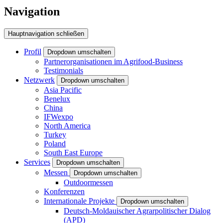
Navigation
Hauptnavigation schließen
Profil
Dropdown umschalten
Partnerorganisationen im Agrifood-Business
Testimonials
Netzwerk
Dropdown umschalten
Asia Pacific
Benelux
China
IFWexpo
North America
Turkey
Poland
South East Europe
Services
Dropdown umschalten
Messen
Dropdown umschalten
Outdoormessen
Konferenzen
Internationale Projekte
Dropdown umschalten
Deutsch-Moldauischer Agrarpolitischer Dialog
(APD)