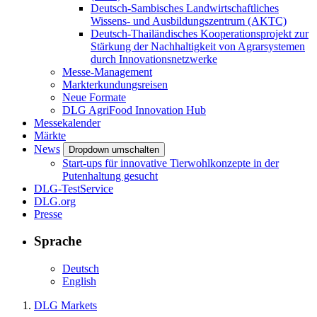
Deutsch-Sambisches Landwirtschaftliches
Wissens- und Ausbildungszentrum (AKTC)
Deutsch-Thailändisches Kooperationsprojekt zur
Stärkung der Nachhaltigkeit von Agrarsystemen
durch Innovationsnetzwerke
Messe-Management
Markterkundungsreisen
Neue Formate
DLG AgriFood Innovation Hub
Messekalender
Märkte
News
Dropdown umschalten
Start-ups für innovative Tierwohlkonzepte in der
Putenhaltung gesucht
DLG-TestService
DLG.org
Presse
Sprache
Deutsch
English
DLG Markets