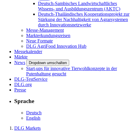
Deutsch-Sambisches Landwirtschaftliches
Wissens- und Ausbildungszentrum (AKTC)
Deutsch-Thailändisches Kooperationsprojekt zur
Stärkung der Nachhaltigkeit von Agrarsystemen
durch Innovationsnetzwerke
Messe-Management
Markterkundungsreisen
Neue Formate
DLG AgriFood Innovation Hub
Messekalender
Märkte
News
Dropdown umschalten
Start-ups für innovative Tierwohlkonzepte in der
Putenhaltung gesucht
DLG-TestService
DLG.org
Presse
Sprache
Deutsch
English
DLG Markets