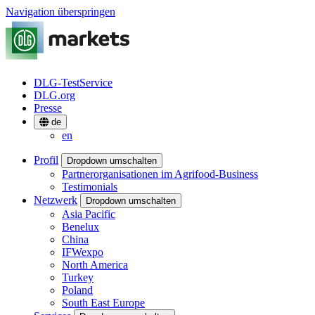
Navigation überspringen
DLG-TestService
DLG.org
Presse
de
en
Profil
Dropdown umschalten
Partnerorganisationen im Agrifood-Business
Testimonials
Netzwerk
Dropdown umschalten
Asia Pacific
Benelux
China
IFWexpo
North America
Turkey
Poland
South East Europe