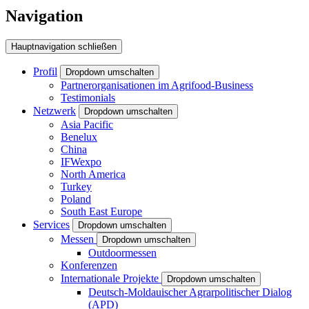
Navigation
Hauptnavigation schließen
Profil
Dropdown umschalten
Partnerorganisationen im Agrifood-Business
Testimonials
Netzwerk
Dropdown umschalten
Asia Pacific
Benelux
China
IFWexpo
North America
Turkey
Poland
South East Europe
Services
Dropdown umschalten
Messen
Dropdown umschalten
Outdoormessen
Konferenzen
Internationale Projekte
Dropdown umschalten
Deutsch-Moldauischer Agrarpolitischer Dialog
(APD)